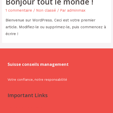
Bonjour tout le monde !
1 commentaire
/
Non classé
/ Par
adminmax
Bienvenue sur WordPress. Ceci est votre premier
article. Modifiez-le ou supprimez-le, puis commencez à
écrire !
Suisse conseils management
Votre confiance, notre responsabilité
Important Links
Terms and Conditions
Legal